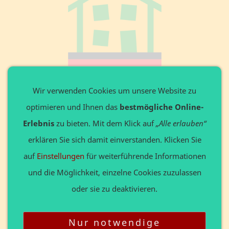
Private Website
Wir verwenden Cookies um unsere Website zu
optimieren und Ihnen das
bestmögliche Online-
Ansprechpartner: Axel Döring
Leitenweg 3 in 87642 Halblech
Erlebnis
zu bieten. Mit dem Klick auf
„Alle erlauben“
Tel. +49 8368 9136648
erklären Sie sich damit einverstanden. Klicken Sie
Privat: www.Döring24.de
auf
Einstellungen
für weiterführende Informationen
Gewerbe: www.123website.de
und die Möglichkeit, einzelne Cookies zuzulassen
oder sie zu deaktivieren.
Nur notwendige