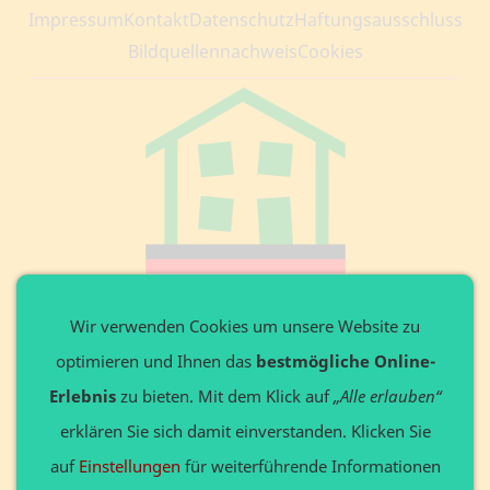
Impressum
Kontakt
Datenschutz
Haftungsausschluss
Bildquellennachweis
Cookies
Private Website
Wir verwenden Cookies um unsere Website zu
optimieren und Ihnen das
bestmögliche Online-
Ansprechpartner: Axel Döring
Leitenweg 3 in 87642 Halblech
Erlebnis
zu bieten. Mit dem Klick auf
„Alle erlauben“
Tel. +49 8368 9136648
erklären Sie sich damit einverstanden. Klicken Sie
Privat: www.Döring24.de
auf
Einstellungen
für weiterführende Informationen
Gewerbe: www.123website.de