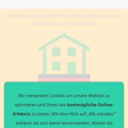
Impressum
Kontakt
Datenschutz
Haftungsausschluss
Bildquellennachweis
Cookies
Private Website
Wir verwenden Cookies um unsere Website zu
optimieren und Ihnen das
bestmögliche Online-
Ansprechpartner: Axel Döring
Leitenweg 3 in 87642 Halblech
Erlebnis
zu bieten. Mit dem Klick auf
„Alle erlauben“
Tel. +49 8368 9136648
erklären Sie sich damit einverstanden. Klicken Sie