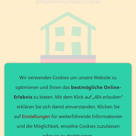
Bildquellennachweis
Cookies
Private Website
Wir verwenden Cookies um unsere Website zu
optimieren und Ihnen das
bestmögliche Online-
Ansprechpartner: Axel Döring
Leitenweg 3 in 87642 Halblech
Erlebnis
zu bieten. Mit dem Klick auf
„Alle erlauben“
Tel. +49 8368 9136648
erklären Sie sich damit einverstanden. Klicken Sie
Privat: www.Döring24.de
auf
Einstellungen
für weiterführende Informationen
Gewerbe: www.123website.de
und die Möglichkeit, einzelne Cookies zuzulassen
oder sie zu deaktivieren.