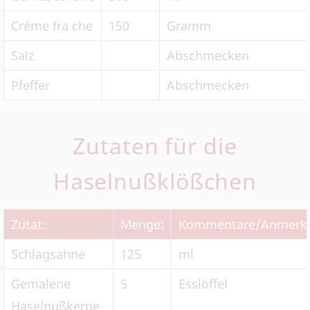
Créme fra che
150
Gramm
Salz
Abschmecken
Pfeffer
Abschmecken
Zutaten für die
Haselnußklößchen
Zutat:
Menge:
Kommentare/Anmerk
Schlagsahne
125
ml
Gemalene
5
Esslöffel
Haselnußkerne