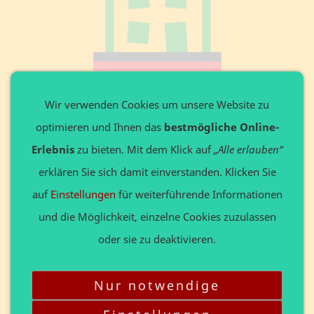
Private Website
Wir verwenden Cookies um unsere Website zu
optimieren und Ihnen das
bestmögliche Online-
Ansprechpartner: Axel Döring
Leitenweg 3 in 87642 Halblech
Erlebnis
zu bieten. Mit dem Klick auf
„Alle erlauben“
Tel. +49 8368 9136648
erklären Sie sich damit einverstanden. Klicken Sie
Privat: www.Döring24.de
auf
Einstellungen
für weiterführende Informationen
Gewerbe: www.123website.de
und die Möglichkeit, einzelne Cookies zuzulassen
oder sie zu deaktivieren.
Nur notwendige