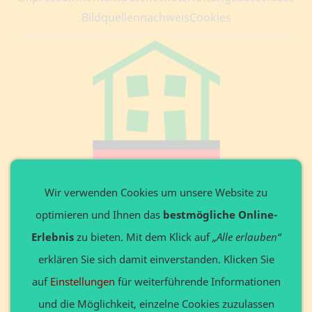
Bildquellennachweis
Cookies
Private Website
Wir verwenden Cookies um unsere Website zu
optimieren und Ihnen das
bestmögliche Online-
Ansprechpartner: Axel Döring
Leitenweg 3 in 87642 Halblech
Erlebnis
zu bieten. Mit dem Klick auf
„Alle erlauben“
Tel. +49 8368 9136648
erklären Sie sich damit einverstanden. Klicken Sie
Privat: www.Döring24.de
auf
Einstellungen
für weiterführende Informationen
Gewerbe: www.123website.de
und die Möglichkeit, einzelne Cookies zuzulassen