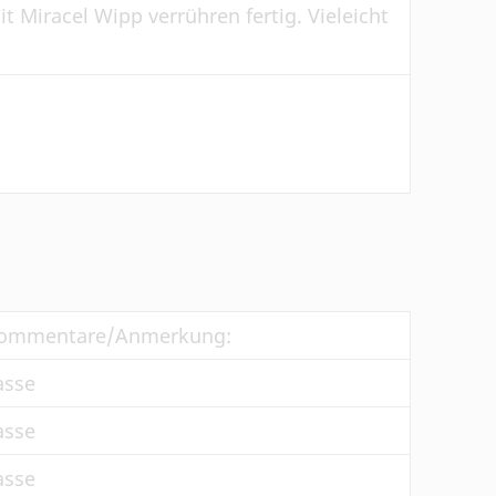
t Miracel Wipp verrühren fertig. Vieleicht
ommentare/Anmerkung:
asse
asse
asse