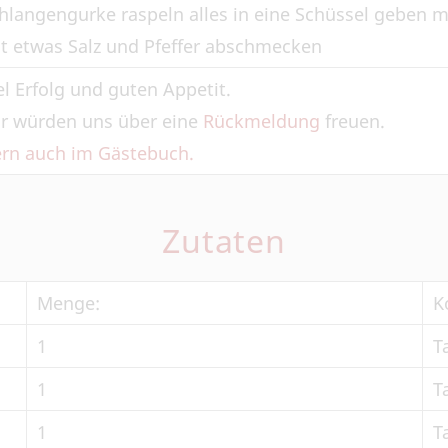
hlangengurke raspeln alles in eine Schüssel geben mi
t etwas Salz und Pfeffer abschmecken
el Erfolg und guten Appetit.
r würden uns über eine
Rückmeldung
freuen.
rn auch im Gästebuch.
Zutaten
Menge:
K
1
T
1
T
1
T