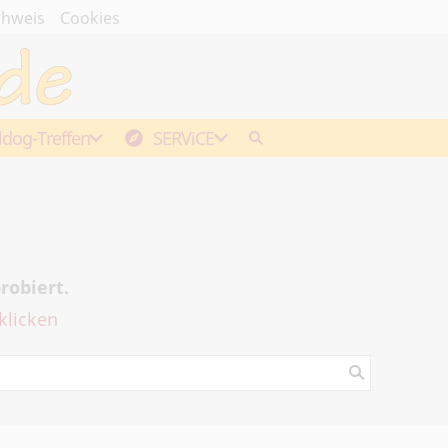
chweis
Cookies
ldog-Treffen
SERViCE
robiert.
klicken