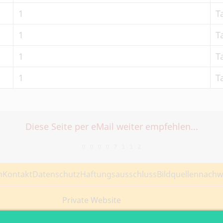
1
T
1
T
1
T
1
T
Diese Seite per eMail weiter empfehlen...
m
Kontakt
Datenschutz
Haftungsausschluss
Bildquellennachw
Private Website
Ansprechpartner: Axel Döring